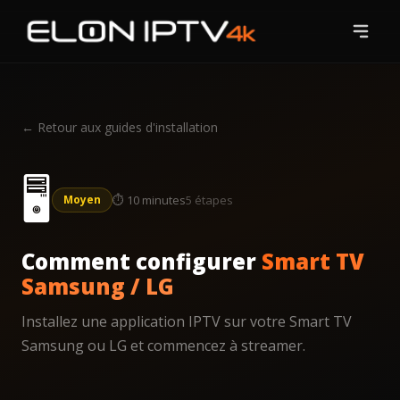
Accueil
Tarifs
← Retour aux guides d'installation
Chaînes
🖥️
⏱
10 minutes
5
étapes
Moyen
Blog
Guides
Comment configurer
Smart TV
Samsung / LG
Contact
Installez une application IPTV sur votre Smart TV
Samsung ou LG et commencez à streamer.
Essai Gratuit
S'abonner