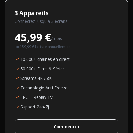
3
Appareils
Connectez jusqu'à
3
écran
s
45,99 €
/mois
ou
159,99 €
facturé annuellement
10 000+ chaînes en direct
50 000+ Films & Séries
Streams 4K / 8K
Technologie Anti-Freeze
EPG + Replay TV
Support 24h/7j
Commencer