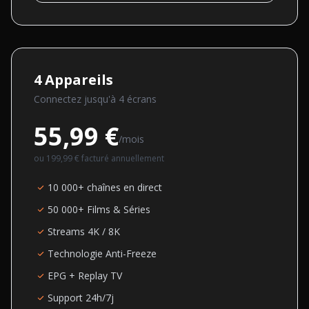
4
Appareils
Connectez jusqu'à
4
écran
s
55,99 €
/mois
ou
199,99 €
facturé annuellement
10 000+ chaînes en direct
50 000+ Films & Séries
Streams 4K / 8K
Technologie Anti-Freeze
EPG + Replay TV
Support 24h/7j