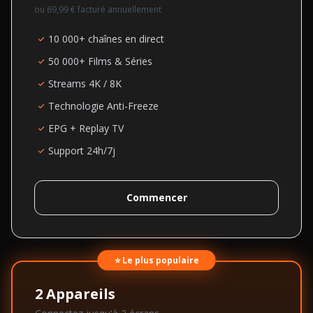
ou
69,99 €
facturé annuellement
10 000+ chaînes en direct
50 000+ Films & Séries
Streams 4K / 8K
Technologie Anti-Freeze
EPG + Replay TV
Support 24h/7j
Commencer
⭐ Le plus populaire
2
Appareils