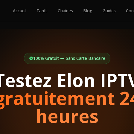
Accueil
Tarifs
Chaînes
Blog
Guides
Con
100% Gratuit — Sans Carte Bancaire
Testez Elon IPT
gratuitement 2
heures
Essai Gratuit
S'abonner