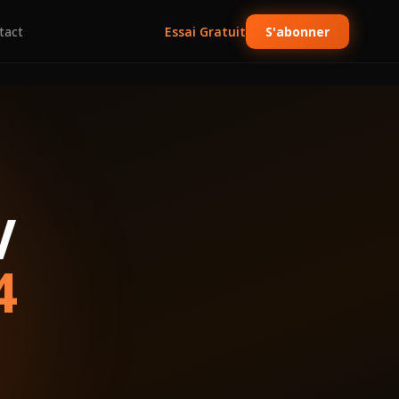
tact
Essai Gratuit
S'abonner
V
4