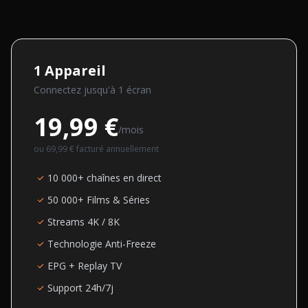
1
Appareil
Connectez jusqu'à
1
écran
19,99 €
/mois
ou
69,99 €
facturé annuellement
10 000+ chaînes en direct
50 000+ Films & Séries
Streams 4K / 8K
Technologie Anti-Freeze
EPG + Replay TV
Support 24h/7j