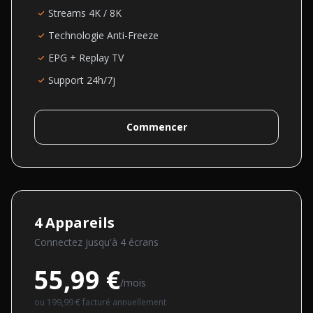
Streams 4K / 8K
Technologie Anti-Freeze
EPG + Replay TV
Support 24h/7j
Commencer
4
Appareils
Connectez jusqu'à
4
écran
s
55,99 €
/mois
ou
199,99 €
facturé annuellement