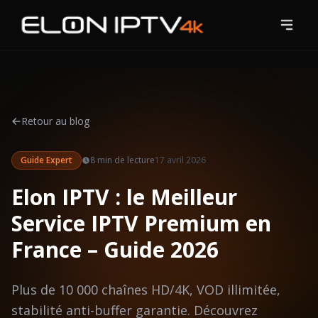
Accueil
Tarifs
Retour au blog
Chaînes
Guide Expert
8 min
de lecture
17 avril 2026
Blog
Elon IPTV : le Meilleur
Guides
Service IPTV Premium en
Contact
France – Guide 2026
Essai Gratuit
Plus de 10 000 chaînes HD/4K, VOD illimitée,
stabilité anti-buffer garantie. Découvrez
S'abonner