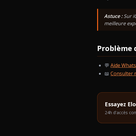
Astuce :
Sur i
meilleure exp
Problème d
💬
Aide Whats
📖
Consulter n
Essayez El
24h d'accès com