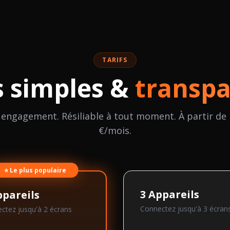
TARIFS
s simples &
transpa
 engagement. Résiliable à tout moment. À partir de 
€/mois.
⭐ Le plus populaire
3
Appareils
pareils
Connectez jusqu'à
3
écran
ctez jusqu'à
2
écran
s