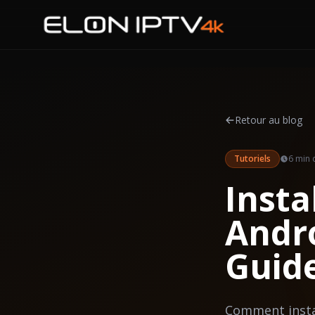
Accueil
Tarifs
Retour au blog
Chaînes
Tutoriels
6 min
d
Blog
Insta
Guides
Andro
Contact
Guide
Comment instal