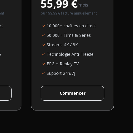
55,99 €
/mois
ent
ou
199,99 €
facturé annuellement
ct
10 000+ chaînes en direct
50 000+ Films & Séries
Streams 4K / 8K
e
Technologie Anti-Freeze
EPG + Replay TV
Support 24h/7j
Commencer