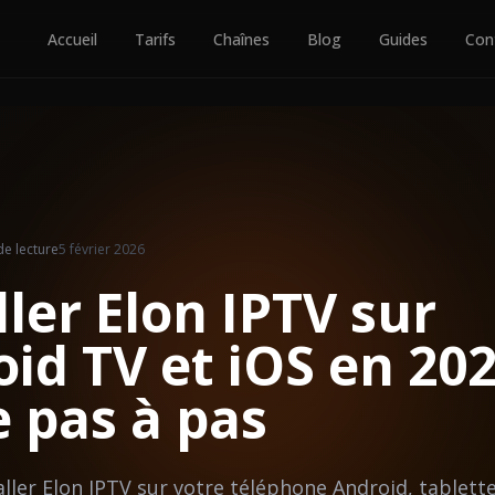
Accueil
Tarifs
Chaînes
Blog
Guides
Con
e lecture
5 février 2026
ller Elon IPTV sur
id TV et iOS en 202
 pas à pas
Essai Gratuit
ler Elon IPTV sur votre téléphone Android, tablette
S'abonner