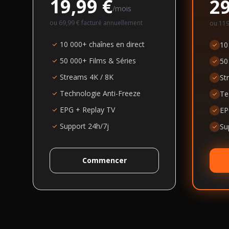
19,99 €
29
/mois
ou
69,99 €
facturé annuellement
ou
119
10 000+ chaînes en direct
10
50 000+ Films & Séries
50
Streams 4K / 8K
St
Technologie Anti-Freeze
Te
EPG + Replay TV
EP
Support 24h/7j
Su
Commencer