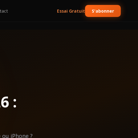
tact
Essai Gratuit
S'abonner
6 :
 ou iPhone ?