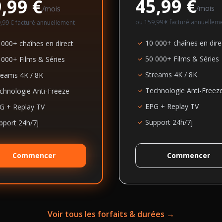
45,99 €
,99 €
/mois
/mois
ou
159,99 €
facturé annuellem
,99 €
facturé annuellement
10 000+ chaînes en dire
 000+ chaînes en direct
50 000+ Films & Séries
 000+ Films & Séries
Streams 4K / 8K
reams 4K / 8K
Technologie Anti-Freez
chnologie Anti-Freeze
EPG + Replay TV
G + Replay TV
Support 24h/7j
pport 24h/7j
Commencer
Commencer
Voir tous les forfaits & durées →