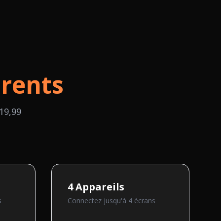
rents
19,99
4
Appareils
s
Connectez jusqu'à
4
écran
s