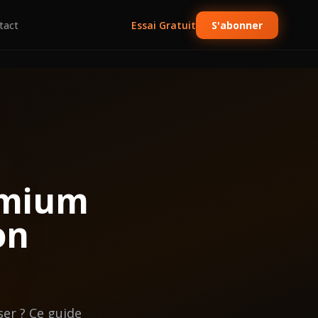
tact
Essai Gratuit
S'abonner
emium
on
ser ? Ce guide