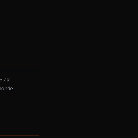
en 4K
 monde