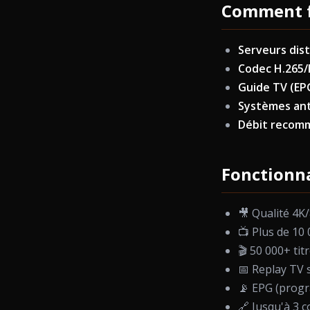
Comment f
Serveurs dis
Codec H.265
Guide TV (EP
Systèmes ant
Débit recom
Fonctionna
🎥 Qualité 4K
📺 Plus de 10
🎬 50 000+ ti
📅 Replay TV 
📡 EPG (prog
🔗 Jusqu'à 3 