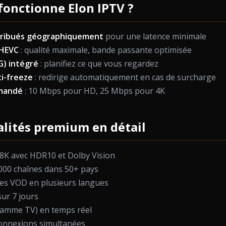
onctionne Elon IPTV ?
tribués géographiquement
pour une latence minimale
/HEVC
: qualité maximale, bande passante optimisée
G) intégré
: planifiez ce que vous regardez
i-freeze
: redirige automatiquement en cas de surcharge
mandé
: 10 Mbps pour HD, 25 Mbps pour 4K
lités premium en détail
/8K avec HDR10 et Dolby Vision
 000 chaînes dans 50+ pays
tres VOD en plusieurs langues
sur 7 jours
ramme TV) en temps réel
connexions simultanées