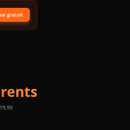
sai gratuit
rents
19,99