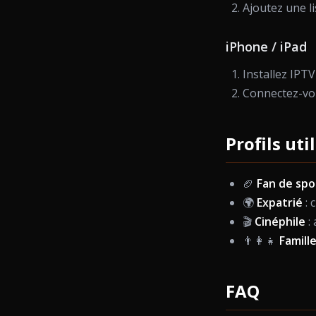
Ajoutez une li
iPhone / iPad
Installez IPT
Connectez-vou
Profils uti
🏈
Fan de spo
🌍
Expatrié
: 
🎬
Cinéphile
: 
👨‍👩‍👧
Famill
FAQ