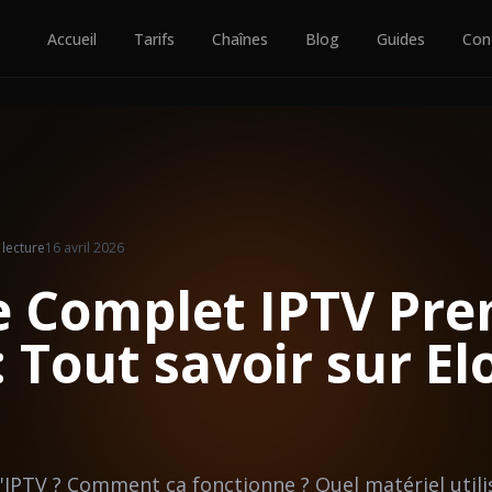
Accueil
Tarifs
Chaînes
Blog
Guides
Con
lecture
16 avril 2026
e Complet IPTV Pr
: Tout savoir sur El
Essai Gratuit
l'IPTV ? Comment ça fonctionne ? Quel matériel utili
S'abonner