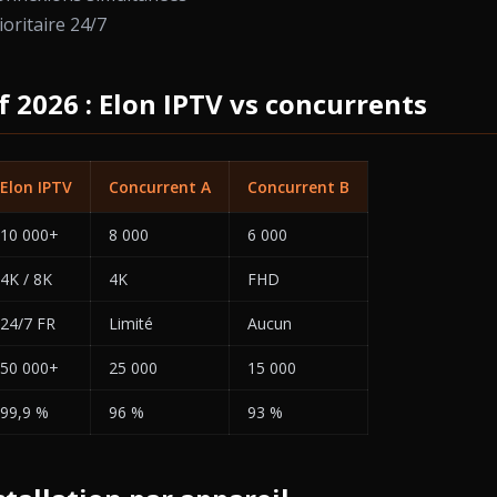
ioritaire 24/7
 2026 : Elon IPTV vs concurrents
Elon IPTV
Concurrent A
Concurrent B
10 000+
8 000
6 000
4K / 8K
4K
FHD
24/7 FR
Limité
Aucun
50 000+
25 000
15 000
99,9 %
96 %
93 %