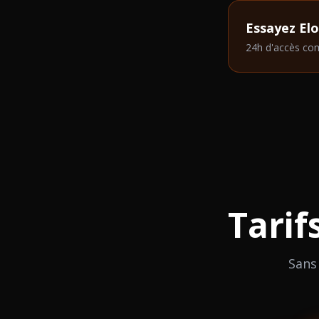
Essayez El
24h d'accès com
Tarif
Sans