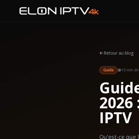
Accueil
Tarifs
Retour au blog
Chaînes
Guide
10 min
de 
Blog
Guid
Guides
2026 
Contact
IPTV
Qu'est-ce que 