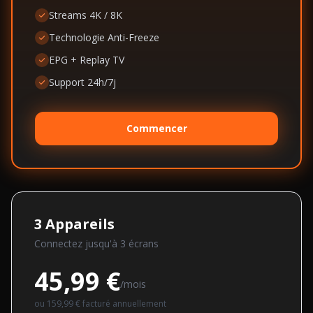
Streams 4K / 8K
Technologie Anti-Freeze
EPG + Replay TV
Support 24h/7j
Commencer
3
Appareils
Connectez jusqu'à
3
écran
s
45,99 €
/mois
ou
159,99 €
facturé annuellement