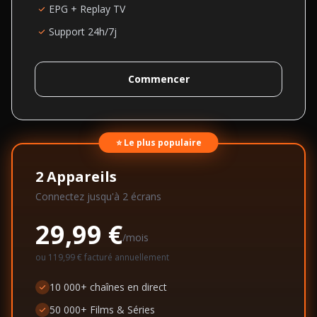
EPG + Replay TV
Support 24h/7j
Commencer
⭐ Le plus populaire
2
Appareils
Connectez jusqu'à
2
écran
s
29,99 €
/mois
ou
119,99 €
facturé annuellement
10 000+ chaînes en direct
50 000+ Films & Séries