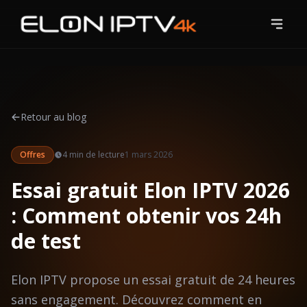
Accueil
Tarifs
Retour au blog
Chaînes
Offres
4 min
de lecture
1 mars 2026
Blog
Essai gratuit Elon IPTV 2026
Guides
: Comment obtenir vos 24h
Contact
de test
Essai Gratuit
Elon IPTV propose un essai gratuit de 24 heures
sans engagement. Découvrez comment en
S'abonner