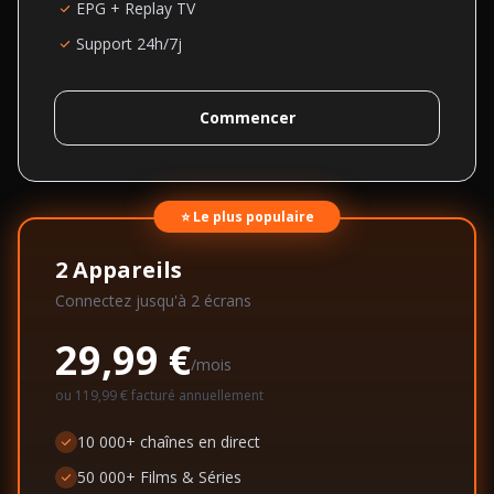
EPG + Replay TV
Support 24h/7j
Commencer
⭐ Le plus populaire
2
Appareils
Connectez jusqu'à
2
écran
s
29,99 €
/mois
ou
119,99 €
facturé annuellement
10 000+ chaînes en direct
50 000+ Films & Séries