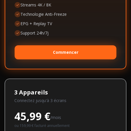
Streams 4K / 8K
Technologie Anti-Freeze
EPG + Replay TV
Support 24h/7j
Commencer
3
Appareils
Connectez jusqu'à
3
écran
s
45,99 €
/mois
ou
159,99 €
facturé annuellement