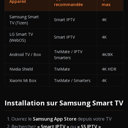
Appareil
recommandée
max
Samsung Smart
Smart IPTV
4K
TV (Tizen)
LG Smart TV
Smart IPTV
4K
(WebOS)
TiviMate / IPTV
Android TV / Box
4K/8K
Smarters
Nvidia Shield
TiviMate
4K HDR
Xiaomi Mi Box
TiviMate / Smarters
4K
Installation sur Samsung Smart TV
Ouvrez le
Samsung App Store
depuis votre TV
Recherchez
« Smart IPTV »
ou
« SS IPTV »