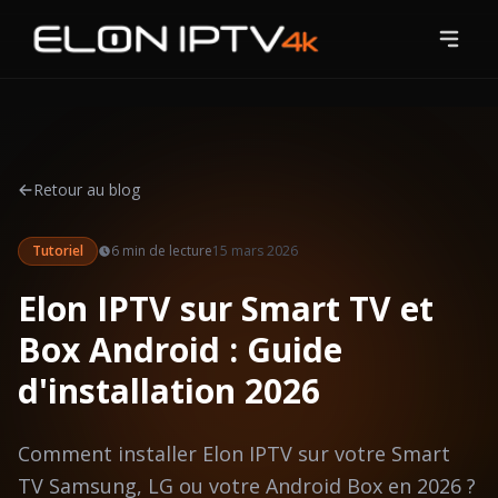
Accueil
Tarifs
Retour au blog
Chaînes
Tutoriel
6 min
de lecture
15 mars 2026
Blog
Elon IPTV sur Smart TV et
Guides
Box Android : Guide
Contact
d'installation 2026
Essai Gratuit
Comment installer Elon IPTV sur votre Smart
TV Samsung, LG ou votre Android Box en 2026 ?
S'abonner