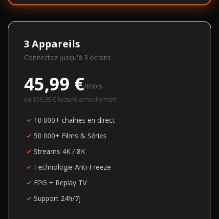
3
Appareils
Connectez jusqu'à
3
écran
s
45,99 €
/mois
ou
159,99 €
facturé annuellement
10 000+ chaînes en direct
50 000+ Films & Séries
Streams 4K / 8K
Technologie Anti-Freeze
EPG + Replay TV
Support 24h/7j