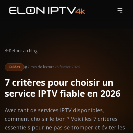
Accueil
Tarifs
Retour au blog
Chaînes
Guides
7 min
de lecture
25 février 2026
Blog
7 critères pour choisir un
Guides
service IPTV fiable en 2026
Contact
Avec tant de services IPTV disponibles,
Essai Gratuit
comment choisir le bon ? Voici les 7 critères
essentiels pour ne pas se tromper et éviter les
S'abonner