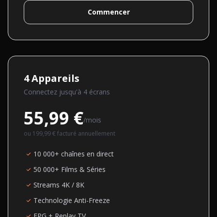
Commencer
4
Appareils
Connectez jusqu'à
4
écran
s
55,99 €
/mois
ou
199,99 €
facturé annuellement
10 000+ chaînes en direct
50 000+ Films & Séries
Streams 4K / 8K
Technologie Anti-Freeze
EPG + Replay TV